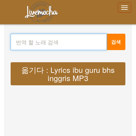
검색
옮기다 : Lyrics ibu guru bhs
inggris MP3