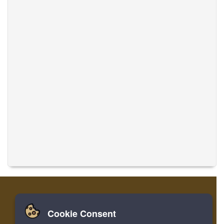
Cookie Consent
집
로그인
레지스터
음악 번역