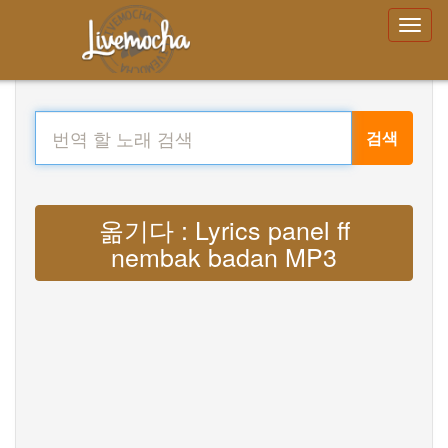
검색
옮기다 : Lyrics panel ff
nembak badan MP3