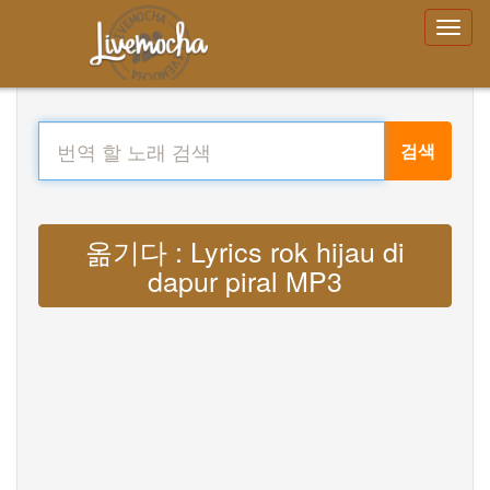
검색
옮기다 : Lyrics rok hijau di
dapur piral MP3