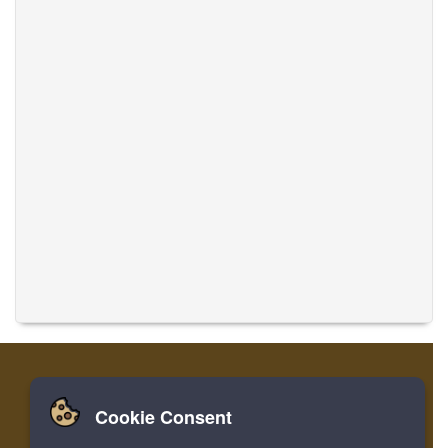
Cookie Consent
집
로그인
레지스터
음악 번역