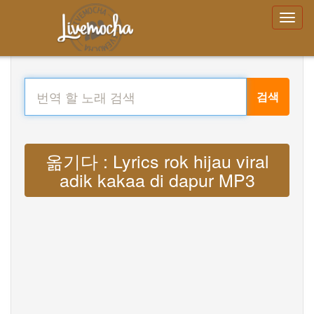
검색
옮기다 : Lyrics rok hijau viral
adik kakaa di dapur MP3