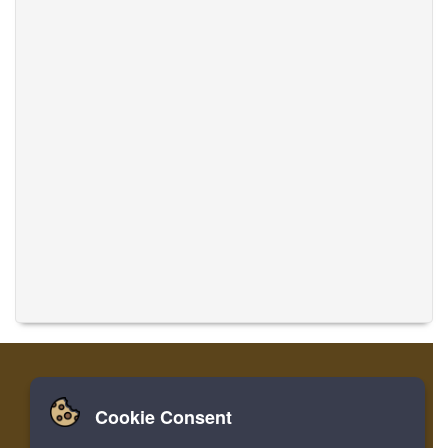
Cookie Consent
집
로그인
레지스터
음악 번역