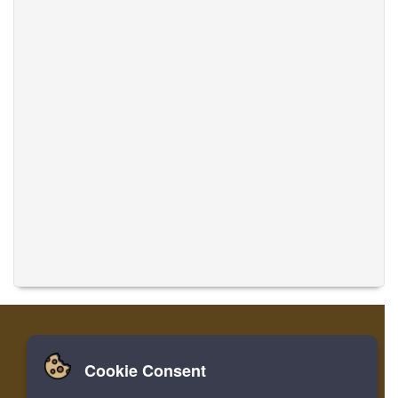
Cookie Consent
집
로그인
레지스터
음악 번역