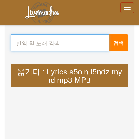
검색
옮기다 : Lyrics s5oln l5ndz my
id mp3 MP3