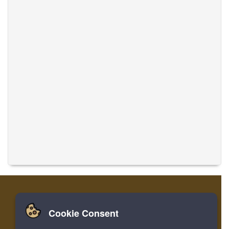
Cookie Consent
집
로그인
레지스터
음악 번역