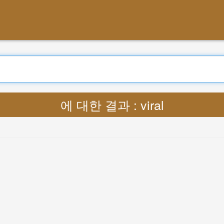
계
검색
옮기다 : Lyrics viral MP3