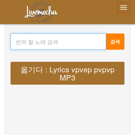
검색
옮기다 : Lyrics vpvep pvpvp
MP3