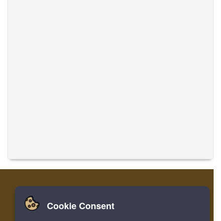
Cookie Consent
집
로그인
레지스터
음악 번역