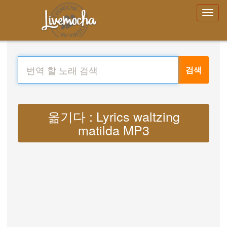
검색
옮기다 : Lyrics waltzing
matilda MP3