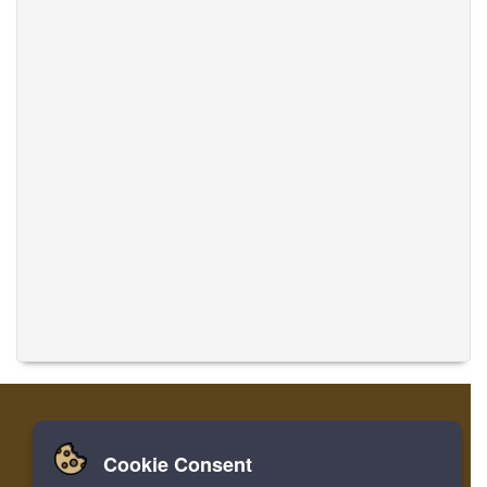
Cookie Consent
집
로그인
레지스터
음악 번역