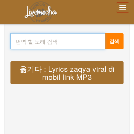
검색
옮기다 : Lyrics zaqya viral di
mobil link MP3