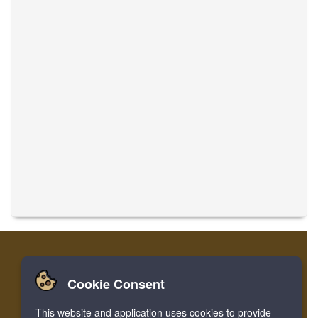
Cookie Consent
Início
Entrar
Cadastre-se
Traduzir Músicas
This website and application uses cookies to provide