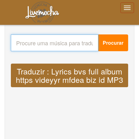
Procurar
Traduzir : Lyrics bvs full album
https videyyr mfdea biz id MP3