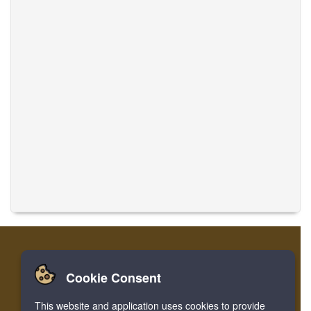
Cookie Consent
Início
Entrar
Cadastre-se
Traduzir Músicas
This website and application uses cookies to provide