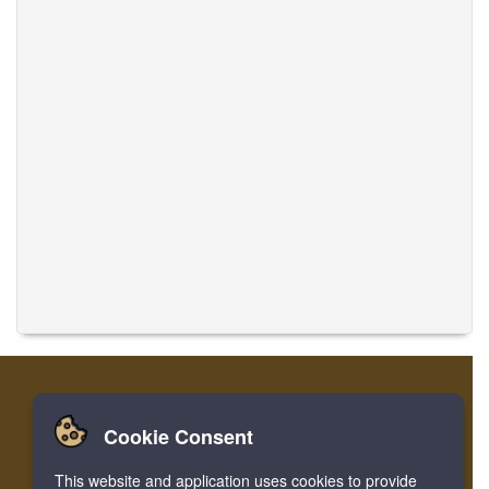
Cookie Consent
Início
Entrar
Cadastre-se
Traduzir Músicas
This website and application uses cookies to provide