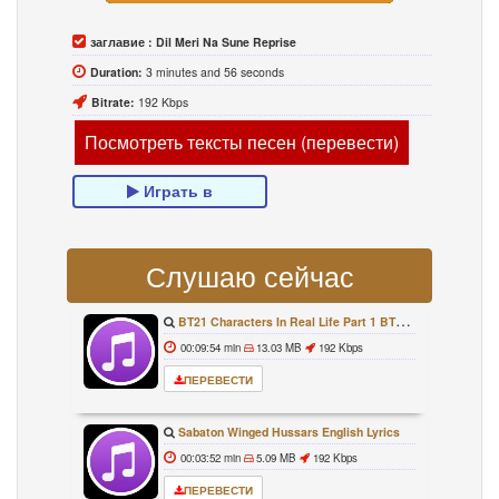
заглавие :
Dil Meri Na Sune Reprise
Duration:
3 minutes and 56 seconds
Bitrate:
192 Kbps
Посмотреть тексты песен (перевести)
Играть в
Слушаю сейчас
BT21 Characters In Real Life Part 1 BTS AND BT21 방탄소년단 BT21 BT21아가들은 아빠조아 따라쟁이들 BTS Vs BT21
00:09:54 min
13.03 MB
192 Kbps
ПЕРЕВЕСТИ
Sabaton Winged Hussars English Lyrics
00:03:52 min
5.09 MB
192 Kbps
ПЕРЕВЕСТИ