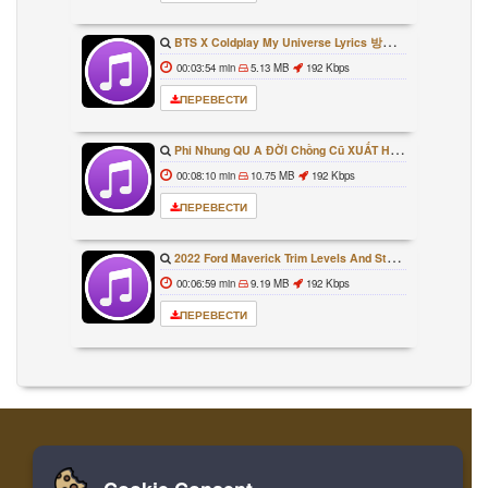
BTS X Coldplay My Universe Lyrics 방탄소년단 콜드플레이 My Universe 가사 Color Coded Lyrics Han Rom Eng
00:03:54 min
5.13 MB
192 Kbps
ПЕРЕВЕСТИ
Phi Nhung QU A ĐỜI Chồng Cũ XUẤT HIỆN Khóc Hối Hận Vì Làm Điều KHỦNG KHIẾP Với Cô
00:08:10 min
10.75 MB
192 Kbps
ПЕРЕВЕСТИ
2022 Ford Maverick Trim Levels And Standard Features Explained
00:06:59 min
9.19 MB
192 Kbps
ПЕРЕВЕСТИ