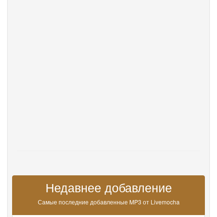
DevOps
язык
English
Français
Deutsche
Português
Español
Pусский
Italiane
日本語
中文
한국어
عربى
हिंदी
ViệtNam
Türk