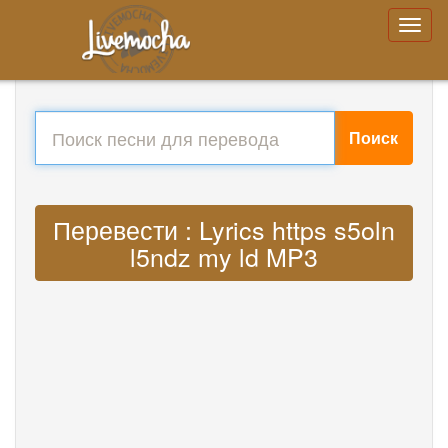
Поиск
Перевести : Lyrics https s5oln
l5ndz my ld MP3