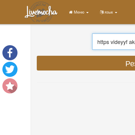
Меню
Главная
Войти
Регистрация
Учить
Чат
Скачать App Free
Скачать App Pro
Перев
Перевести музыку
About
Terms
Privacy
Связаться с нами
Help
DevOps
язык
English