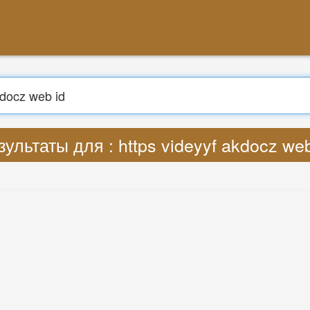
Поиск
ести : Lyrics https videyyf akdocz web 