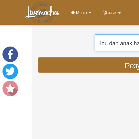
Меню
Главная
Войти
Регистрация
Учить
Чат
Скачать App Free
Скачать App Pro
Переве
Перевести музыку
About
Terms
Privacy
Связаться с нами
Help
DevOps
язык
English