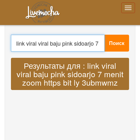
Войти
Регистрация
Забыли Ваш пароль?
Поиск
Меню
Главная
Войти
Перевести : Lyrics link viral viral baju
Регистрация
Учить
pink sidoarjo 7 menit zoom https bit ly
Чат
Скачать App Free
3ubmwmz MP3
Скачать App Pro
Перевести музыку
About
Terms
Privacy
Связаться с нами
Help