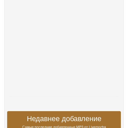
DevOps
язык
English
Français
Deutsche
Português
Español
Pусский
Italiane
日本語
中文
한국어
عربى
हिंदी
ViệtNam
Türk