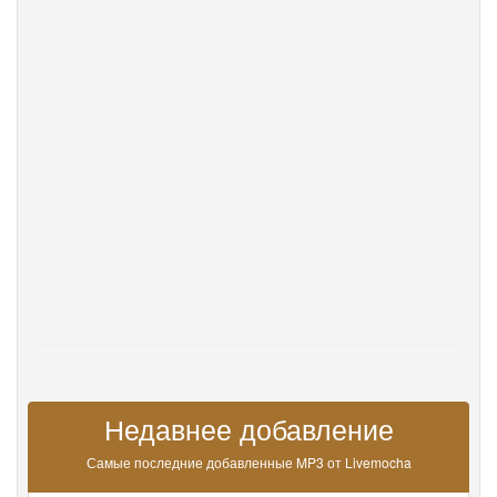
DevOps
язык
English
Français
Deutsche
Português
Español
Pусский
Italiane
日本語
中文
한국어
عربى
हिंदी
ViệtNam
Türk