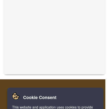
Cookie Consent
ev
Oturum
kayıt
Musics temasını tercüme et
This website and application uses cookies to provide