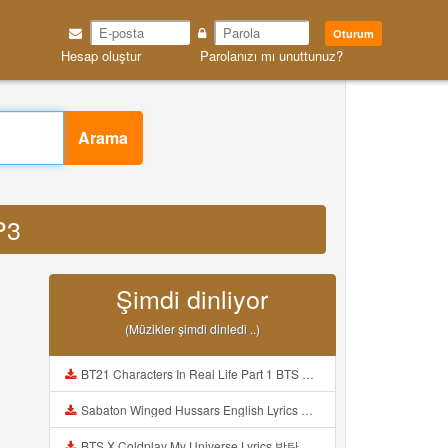
Oturum
Hesap oluştur
Parolanızı mı unuttunuz?
Arama
P3
Şimdi dinliyor
(Müzikler şimdi dinledi ..)
BT21 Characters In Real Life Part 1 BTS AND BT21 방탄소년단 BT21 BT21아가들은 아빠조아 따라쟁이들 BTS Vs BT21 Mp3
Sabaton Winged Hussars English Lyrics Mp3
BTS X Coldplay My Universe Lyrics 방탄소년단 콜드플레이 My Universe 가사 Color Coded Lyrics Han Rom Eng Mp3