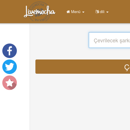
Menü
dili
Ç