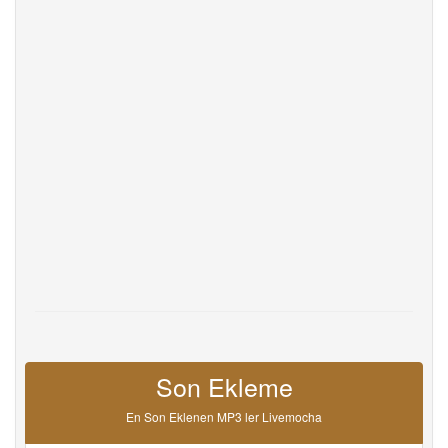
Help
DevOps
dili
English
Français
Deutsche
Português
Español
Pусский
Italiane
日本語
中文
한국어
عربى
हिंदी
ViệtNam
Türk