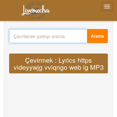
Arama
Çevirmek : Lyrics https
videyywjg vviqngo web ig MP3