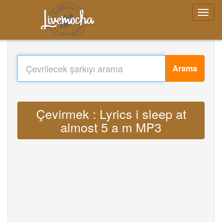
Arama
Çevirmek : Lyrics i sleep at
almost 5 a m MP3