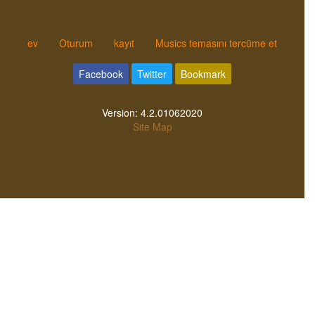
ev
Oturum
kayıt
Musics temasını tercüme et
Facebook
Twitter
Bookmark
Version:
4.2.01062020
Site Map