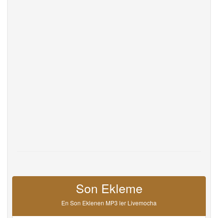
Help
DevOps
dili
English
Français
Deutsche
Português
Español
Pусский
Italiane
日本語
中文
한국어
عربى
हिंदी
ViệtNam
Türk