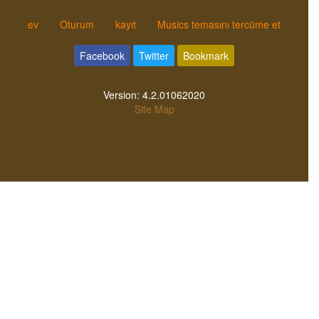
ev
Oturum
kayıt
Musics temasını tercüme et
Facebook
Twitter
Bookmark
Version:
4.2.01062020
Site Map