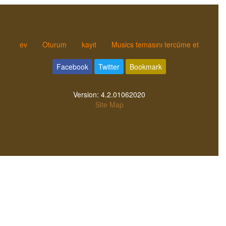
ev
Oturum
kayıt
Musics temasını tercüme et
Facebook
Twitter
Bookmark
Version:
4.2.01062020
Site Map