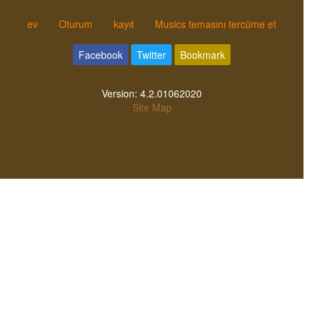
ev
Oturum
kayıt
Musics temasını tercüme et
Facebook
Twitter
Bookmark
Version:
4.2.01062020
Site Map