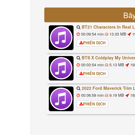
Bây
BT21 Characters In Real Life Part 1 BTS AND BT21 방탄소년단 BT21 BT21아가들은 아
00:09:54 min
13.03 MB
1
PHIÊN DỊCH
BTS X Coldplay My Universe Lyrics 방탄소년단 콜드플레이 My Universe 가사 Color Co
00:03:54 min
5.13 MB
19
PHIÊN DỊCH
2022 Ford Maverick Trim Levels And Standard Feat
00:06:59 min
9.19 MB
19
PHIÊN DỊCH