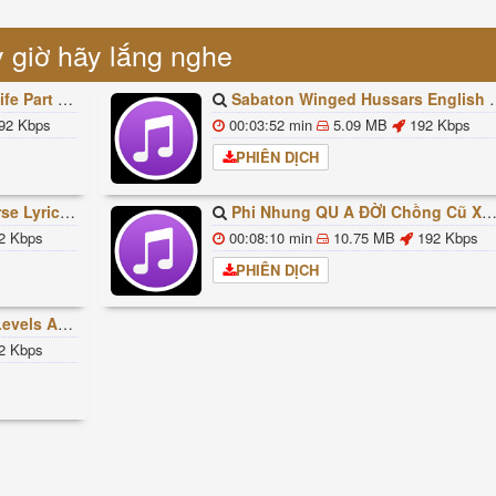
 giờ hãy lắng nghe
빠조아 따라쟁이들 BTS Vs BT21
Sabaton Winged Hussars English Lyrics
92 Kbps
00:03:52 min
5.09 MB
192 Kbps
PHIÊN DỊCH
ded Lyrics Han Rom Eng
Phi Nhung QU A ĐỜI Chồng Cũ XUẤT HIỆN Khóc Hối Hận Vì Làm Điều KHỦNG KHIẾP Với Cô
2 Kbps
00:08:10 min
10.75 MB
192 Kbps
PHIÊN DỊCH
ures Explained
2 Kbps