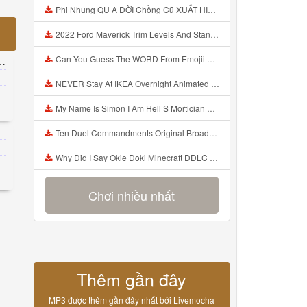
Phi Nhung QU A ĐỜI Chồng Cũ XUẤT HIỆN Khóc Hối Hận Vì Làm Điều KHỦNG KHIẾP Với Cô Mp3
2022 Ford Maverick Trim Levels And Standard Features Explained Mp3
Can You Guess The WORD From Emojii COMPOUND WORD EMOJII CHALLENGE 90 PEOPLE FAIL Guess Mp3
NEVER Stay At IKEA Overnight Animated SCP 3008 Horror Story Mp3
My Name Is Simon I Am Hell S Mortician And I Am Going To Kill God Creepypasta Mp3
Ten Duel Commandments Original Broadway Cast Of Hamilton Lyrics Mp3
Why Did I Say Okie Doki Minecraft DDLC Animated Music Video Song By The Stupendium Mp3
Chơi nhiều nhất
Thêm gần đây
MP3 được thêm gần đây nhất bởi Livemocha