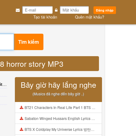
Đăng nhập
Tạo tài khoản
Quên mật khẩu?
Tìm kiếm
08 horror story MP3
Bây giờ hãy lắng nghe
ry
(Musics đã nghe đến bây giờ ..)
BT21 Characters In Real Life Part 1 BTS AND BT21 방탄소년단 BT21 BT21아가들은 아빠조아 따라쟁이들 BTS Vs BT21 Mp3
Sabaton Winged Hussars English Lyrics Mp3
BTS X Coldplay My Universe Lyrics 방탄소년단 콜드플레이 My Universe 가사 Color Coded Lyrics Han Rom Eng Mp3