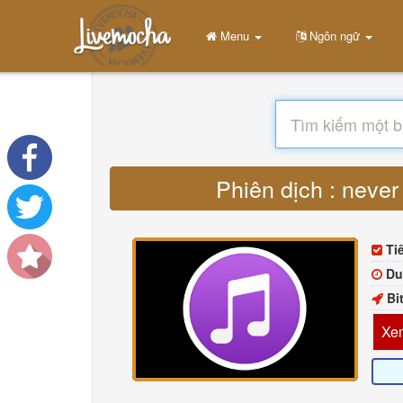
Menu
Ngôn ngữ
Phiên dịch : never
Ti
Du
Bi
Xem