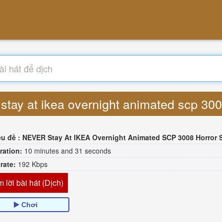
 stay at ikea overnight animated scp 30
êu đề :
NEVER Stay At IKEA Overnight Animated SCP 3008 Horror Sto
ration:
10 minutes and 31 seconds
trate:
192 Kbps
 lời bài hát (Dịch)
Chơi