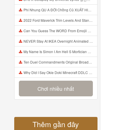
Phi Nhung QU A ĐỜI Chồng Cũ XUẤT HIỆN Khóc Hối Hận Vì Làm Điều KHỦNG KHIẾP Với Cô Mp3
2022 Ford Maverick Trim Levels And Standard Features Explained Mp3
Can You Guess The WORD From Emojii COMPOUND WORD EMOJII CHALLENGE 90 PEOPLE FAIL Guess Mp3
NEVER Stay At IKEA Overnight Animated SCP 3008 Horror Story Mp3
My Name Is Simon I Am Hell S Mortician And I Am Going To Kill God Creepypasta Mp3
Ten Duel Commandments Original Broadway Cast Of Hamilton Lyrics Mp3
Why Did I Say Okie Doki Minecraft DDLC Animated Music Video Song By The Stupendium Mp3
Chơi nhiều nhất
Thêm gần đây