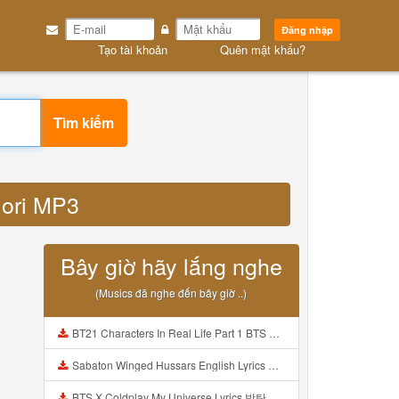
Đăng nhập
Tạo tài khoản
Quên mật khẩu?
Tìm kiếm
 ori MP3
Bây giờ hãy lắng nghe
(Musics đã nghe đến bây giờ ..)
BT21 Characters In Real Life Part 1 BTS AND BT21 방탄소년단 BT21 BT21아가들은 아빠조아 따라쟁이들 BTS Vs BT21 Mp3
Sabaton Winged Hussars English Lyrics Mp3
BTS X Coldplay My Universe Lyrics 방탄소년단 콜드플레이 My Universe 가사 Color Coded Lyrics Han Rom Eng Mp3