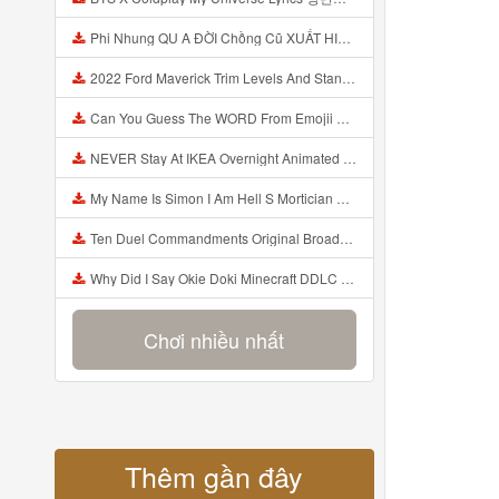
Phi Nhung QU A ĐỜI Chồng Cũ XUẤT HIỆN Khóc Hối Hận Vì Làm Điều KHỦNG KHIẾP Với Cô Mp3
2022 Ford Maverick Trim Levels And Standard Features Explained Mp3
Can You Guess The WORD From Emojii COMPOUND WORD EMOJII CHALLENGE 90 PEOPLE FAIL Guess Mp3
NEVER Stay At IKEA Overnight Animated SCP 3008 Horror Story Mp3
My Name Is Simon I Am Hell S Mortician And I Am Going To Kill God Creepypasta Mp3
Ten Duel Commandments Original Broadway Cast Of Hamilton Lyrics Mp3
Why Did I Say Okie Doki Minecraft DDLC Animated Music Video Song By The Stupendium Mp3
Chơi nhiều nhất
Thêm gần đây