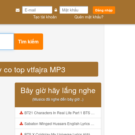
Đăng nhập
Tạo tài khoản
Quên mật khẩu?
Tìm kiếm
y co top vtfajra MP3
Bây giờ hãy lắng nghe
(Musics đã nghe đến bây giờ ..)
BT21 Characters In Real Life Part 1 BTS AND BT21 방탄소년단 BT21 BT21아가들은 아빠조아 따라쟁이들 BTS Vs BT21 Mp3
Sabaton Winged Hussars English Lyrics Mp3
BTS X Coldplay My Universe Lyrics 방탄소년단 콜드플레이 My Universe 가사 Color Coded Lyrics Han Rom Eng Mp3