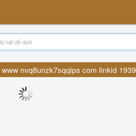
ttps www nvq8unzk7sqqlps com linkid 1