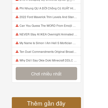
Phi Nhung QU A ĐỜI Chồng Cũ XUẤT HIỆN Khóc Hối Hận Vì Làm Điều KHỦNG KHIẾP Với Cô Mp3
2022 Ford Maverick Trim Levels And Standard Features Explained Mp3
Can You Guess The WORD From Emojii COMPOUND WORD EMOJII CHALLENGE 90 PEOPLE FAIL Guess Mp3
NEVER Stay At IKEA Overnight Animated SCP 3008 Horror Story Mp3
My Name Is Simon I Am Hell S Mortician And I Am Going To Kill God Creepypasta Mp3
Ten Duel Commandments Original Broadway Cast Of Hamilton Lyrics Mp3
Why Did I Say Okie Doki Minecraft DDLC Animated Music Video Song By The Stupendium Mp3
Chơi nhiều nhất
Thêm gần đây