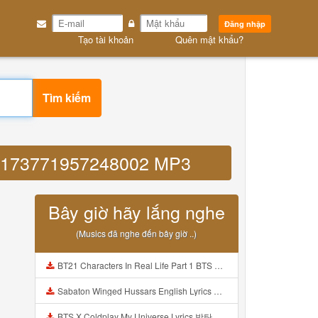
Đăng nhập
Tạo tài khoản
Quên mật khẩu?
Tìm kiếm
939173771957248002 MP3
Bây giờ hãy lắng nghe
(Musics đã nghe đến bây giờ ..)
BT21 Characters In Real Life Part 1 BTS AND BT21 방탄소년단 BT21 BT21아가들은 아빠조아 따라쟁이들 BTS Vs BT21 Mp3
Sabaton Winged Hussars English Lyrics Mp3
BTS X Coldplay My Universe Lyrics 방탄소년단 콜드플레이 My Universe 가사 Color Coded Lyrics Han Rom Eng Mp3