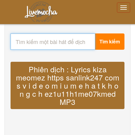
Tìm kiếm
Phiên dịch : Lyrics kiza
meomez https sanlink247 com
s v i d e o m i u m e h a t k h o
n g c h ez1u11h1me07kmed
MP3