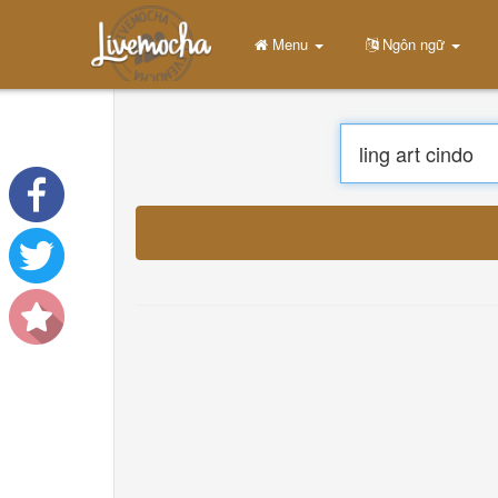
Menu
Nhà
Đăng nhập
Tạo tài khoản
Học hỏi
Trò chuyện
Tải xuống App Free
Tải xuống App Pro
Dịch thuật
About
Terms
Privacy
Liên hệ chúng tôi
Help
DevOps
Ngôn ngữ
English