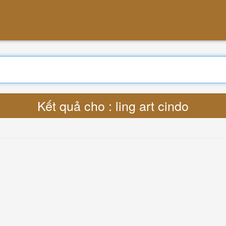
Tìm kiếm
Phiên dịch : Lyrics ling art cindo MP3