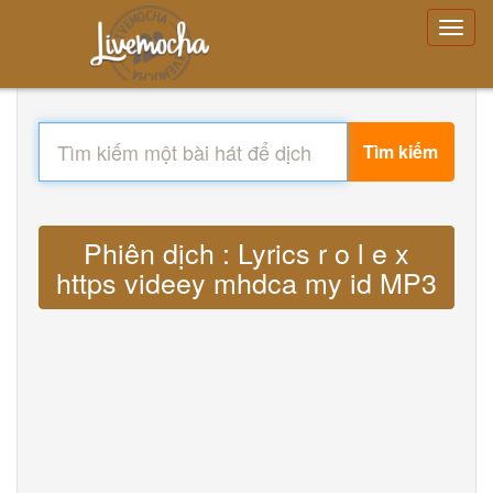
Tìm kiếm
Phiên dịch : Lyrics r o l e x
https videey mhdca my id MP3