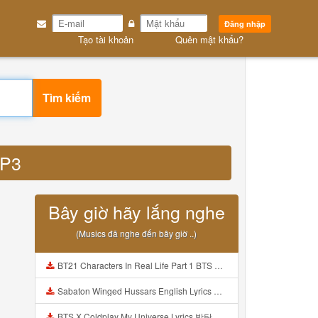
Đăng nhập
Tạo tài khoản
Quên mật khẩu?
Tìm kiếm
MP3
Bây giờ hãy lắng nghe
(Musics đã nghe đến bây giờ ..)
BT21 Characters In Real Life Part 1 BTS AND BT21 방탄소년단 BT21 BT21아가들은 아빠조아 따라쟁이들 BTS Vs BT21 Mp3
Sabaton Winged Hussars English Lyrics Mp3
BTS X Coldplay My Universe Lyrics 방탄소년단 콜드플레이 My Universe 가사 Color Coded Lyrics Han Rom Eng Mp3