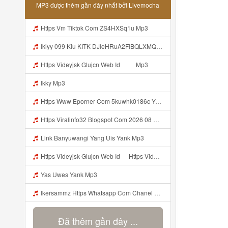
MP3 được thêm gần đây nhất bởi Livemocha
Https Vm Tiktok Com ZS4HXSq1u Mp3
Ikiyy 099 Kiu KITK DJleHRuA2FIBQLXMQABHoZotnf Mp3
Https Videyjsk Glujcn Web Id ᅠ ᅠ Mp3
Ikky Mp3
Https Www Eporner Com 5kuwhk0186c Yang Lagi Viral Yank Uwes Yang 566 Mp3
Https Viralinfo32 Blogspot Com 2026 08 Viral Html Mp4 Banyuwangi Mp3 Mp3
Link Banyuwangi Yang Uis Yank Mp3
Https Videyjsk Glujcn Web Id ᅠ Https Videyjsk Glujcn Web Id ᅠ ᅠ ᅠ Mp3
Yas Uwes Yank Mp3
Ikersammz Https Whatsapp Com Chanel 0029Vb7WfdGehEKmE7WrW3i Mp3
Đã thêm gần đây ...