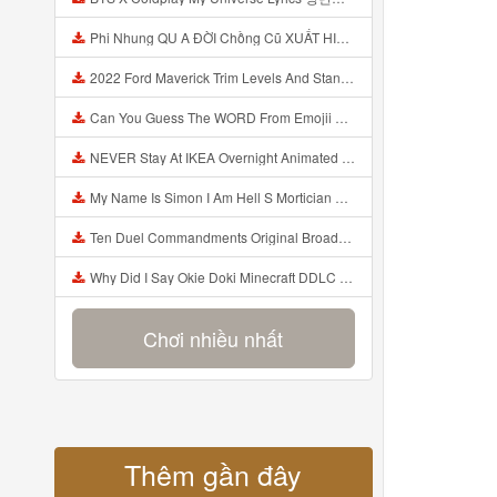
Phi Nhung QU A ĐỜI Chồng Cũ XUẤT HIỆN Khóc Hối Hận Vì Làm Điều KHỦNG KHIẾP Với Cô Mp3
2022 Ford Maverick Trim Levels And Standard Features Explained Mp3
Can You Guess The WORD From Emojii COMPOUND WORD EMOJII CHALLENGE 90 PEOPLE FAIL Guess Mp3
NEVER Stay At IKEA Overnight Animated SCP 3008 Horror Story Mp3
My Name Is Simon I Am Hell S Mortician And I Am Going To Kill God Creepypasta Mp3
Ten Duel Commandments Original Broadway Cast Of Hamilton Lyrics Mp3
Why Did I Say Okie Doki Minecraft DDLC Animated Music Video Song By The Stupendium Mp3
Chơi nhiều nhất
Thêm gần đây