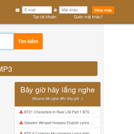
Đăng nhập
Tạo tài khoản
Quên mật khẩu?
Tìm kiếm
 MP3
Bây giờ hãy lắng nghe
(Musics đã nghe đến bây giờ ..)
BT21 Characters In Real Life Part 1 BTS AND BT21 방탄소년단 BT21 BT21아가들은 아빠조아 따라쟁이들 BTS Vs BT21 Mp3
Sabaton Winged Hussars English Lyrics Mp3
BTS X Coldplay My Universe Lyrics 방탄소년단 콜드플레이 My Universe 가사 Color Coded Lyrics Han Rom Eng Mp3