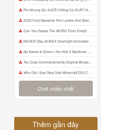
Phi Nhung QU A ĐỜI Chồng Cũ XUẤT HIỆN Khóc Hối Hận Vì Làm Điều KHỦNG KHIẾP Với Cô Mp3
2022 Ford Maverick Trim Levels And Standard Features Explained Mp3
Can You Guess The WORD From Emojii COMPOUND WORD EMOJII CHALLENGE 90 PEOPLE FAIL Guess Mp3
NEVER Stay At IKEA Overnight Animated SCP 3008 Horror Story Mp3
My Name Is Simon I Am Hell S Mortician And I Am Going To Kill God Creepypasta Mp3
Ten Duel Commandments Original Broadway Cast Of Hamilton Lyrics Mp3
Why Did I Say Okie Doki Minecraft DDLC Animated Music Video Song By The Stupendium Mp3
Chơi nhiều nhất
Thêm gần đây