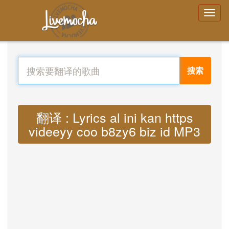
搜索
翻译 : Lyrics al ini kan https
videeyy coo b8zy6 biz id MP3