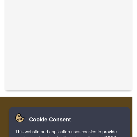
Cookie Consent
家
登录
寄存器
翻译音乐
This website and application uses cookies to provide
Facebook
Twitter
Bookmark