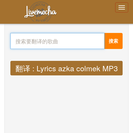
搜索
翻译 : Lyrics azka colmek MP3