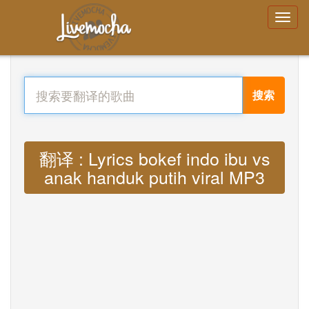
搜索
翻译 : Lyrics bokef indo ibu vs
anak handuk putih viral MP3