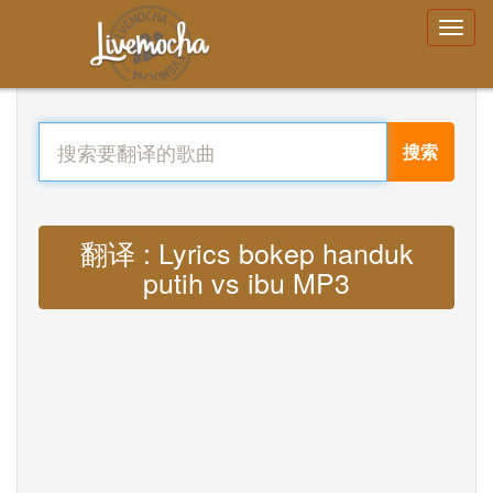
搜索
翻译 : Lyrics bokep handuk
putih vs ibu MP3