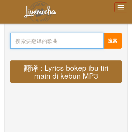
搜索
翻译 : Lyrics bokep ibu tiri
main di kebun MP3