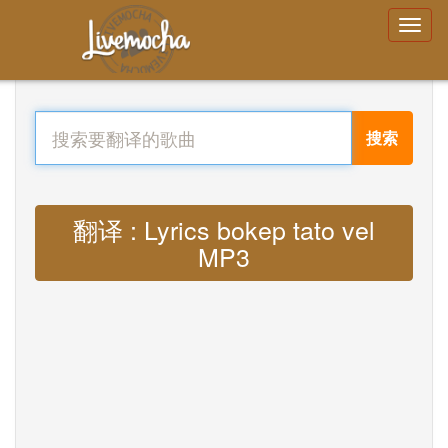
搜索
翻译 : Lyrics bokep tato vel
MP3