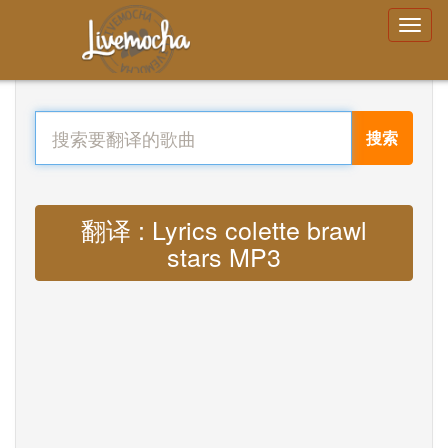
搜索
翻译 : Lyrics colette brawl
stars MP3