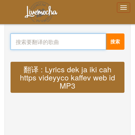
搜索
翻译 : Lyrics dek ja iki cah
https videyyco kaffev web id
MP3