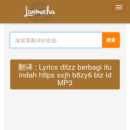
搜索
翻译 : Lyrics ditzz berbagi itu
indah https sxjh b8zy6 biz id
MP3