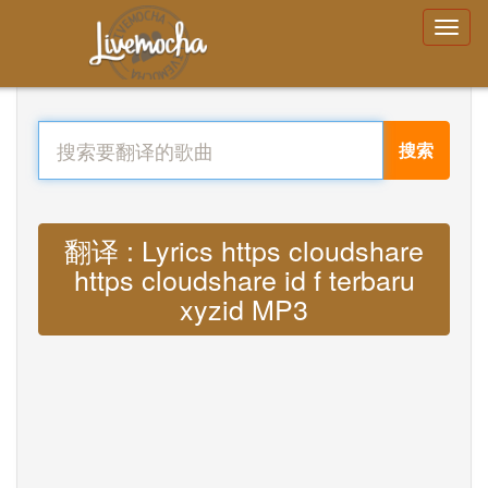
搜索
翻译 : Lyrics https cloudshare
https cloudshare id f terbaru
xyzid MP3